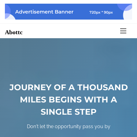
S
k
i
p
Abottc
t
o
c
o
n
t
e
n
JOURNEY OF A THOUSAND
t
MILES BEGINS WITH A
SINGLE STEP
Don't let the opportunity pass you by