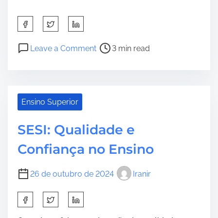
S
h
a
P
o
Leave a Comment
3 min read
r
o
n
e
s
D
t
t
e
h
r
s
Ensino Superior
i
e
c
s
a
o
p
d
SESI: Qualidade e
m
o
t
p
Confiança no Ensino
s
i
l
t
m
i
o
e
c
26 de outubro de 2024
Iranir
n
a
:
n
S
d
h