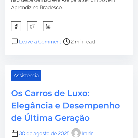
não deixe de inscrever-se para ser um Jovem
Aprendiz no Bradesco.
S
h
a
P
o
Leave a Comment
2 min read
r
o
n
e
s
C
t
t
o
h
r
m
Assistência
i
e
o
s
a
s
p
d
Os Carros de Luxo:
e
o
t
r
Elegância e Desempenho
s
i
u
t
m
m
de Última Geração
o
e
J
n
o
30 de agosto de 2025
Iranir
:
v