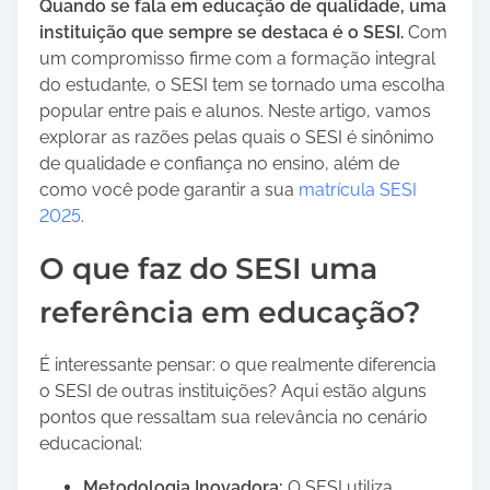
o
a
Quando se fala em educação de qualidade, uma
o
r
instituição que sempre se destaca é o SESI.
Com
E
e
um compromisso firme com a formação integral
N
t
do estudante, o SESI tem se tornado uma escolha
C
h
popular entre pais e alunos. Neste artigo, vamos
C
i
explorar as razões pelas quais o SESI é sinônimo
E
s
de qualidade e confiança no ensino, além de
J
p
como você pode garantir a sua
matrícula SESI
A
o
2025
.
:
s
O que faz do SESI uma
C
t
o
o
referência em educação?
m
n
o
:
É interessante pensar: o que realmente diferencia
u
o SESI de outras instituições? Aqui estão alguns
m
pontos que ressaltam sua relevância no cenário
a
educacional:
A
p
Metodologia Inovadora:
O SESI utiliza