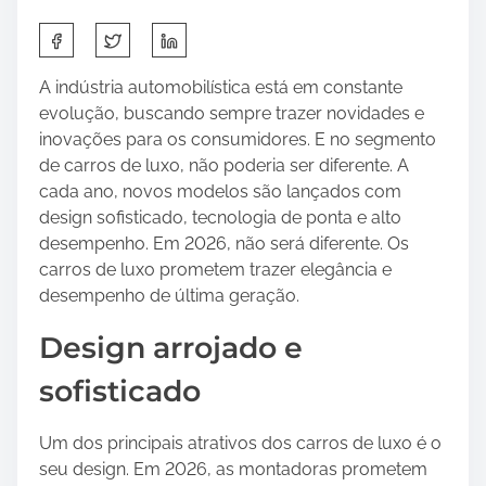
e
S
m
h
A
a
A indústria automobilística está em constante
p
r
evolução, buscando sempre trazer novidades e
r
e
inovações para os consumidores. E no segmento
e
t
de carros de luxo, não poderia ser diferente. A
n
h
cada ano, novos modelos são lançados com
d
i
design sofisticado, tecnologia de ponta e alto
i
s
desempenho. Em 2026, não será diferente. Os
z
p
carros de luxo prometem trazer elegância e
B
o
desempenho de última geração.
r
s
a
Design arrojado e
t
d
o
e
sofisticado
n
s
:
c
Um dos principais atrativos dos carros de luxo é o
o
seu design. Em 2026, as montadoras prometem