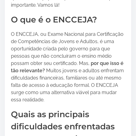
D
p
importante. Vamos lá!
e
o
O que é o ENCCEJA?
s
s
e
t
m
o
O ENCCEJA, ou Exame Nacional para Certificação
p
n
de Competências de Jovens e Adultos, é uma
e
:
oportunidade criada pelo governo para que
n
pessoas que não concluíram o ensino médio
h
possam obter seu certificado. Mas,
por que isso é
o
tão relevante?
Muitos jovens e adultos enfrentam
d
dificuldades financeiras, familiares ou até mesmo
e
falta de acesso à educação formal. O ENCCEJA
Ú
surge como uma alternativa viável para mudar
l
essa realidade.
t
Quais as principais
i
m
dificuldades enfrentadas
a
G