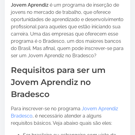
a
Jovem Aprendiz
é um programa de inserção de
r
jovens no mercado de trabalho, que oferece
e
oportunidades de aprendizado e desenvolvimento
t
profissional para aqueles que estão iniciando sua
h
carreira. Uma das empresas que oferecem esse
i
programa é o Bradesco, um dos maiores bancos
s
do Brasil. Mas afinal, quem pode inscrever-se para
p
ser um Jovem Aprendiz no Bradesco?
o
Requisitos para ser um
s
t
Jovem Aprendiz no
o
n
Bradesco
:
Para inscrever-se no programa
Jovem Aprendiz
Bradesco
, é necessário atender a alguns
requisitos básicos. Veja abaixo quais são eles: