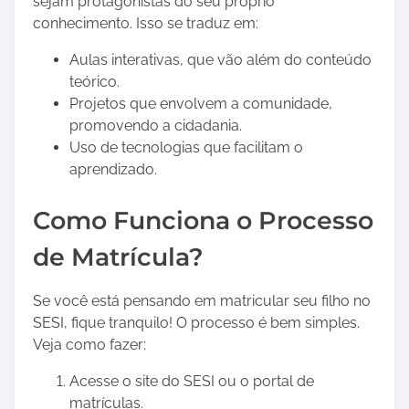
sejam protagonistas do seu próprio
a
conhecimento. Isso se traduz em:
r
Aulas interativas, que vão além do conteúdo
s
teórico.
u
Projetos que envolvem a comunidade,
a
promovendo a cidadania.
P
Uso de tecnologias que facilitam o
r
aprendizado.
e
p
Como Funciona o Processo
a
r
de Matrícula?
a
ç
Se você está pensando em matricular seu filho no
ã
SESI, fique tranquilo! O processo é bem simples.
o
Veja como fazer:
p
a
Acesse o site do SESI ou o portal de
r
matrículas.