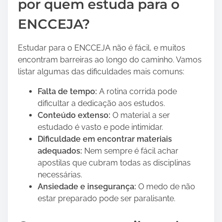
por quem estuda para o
e
ENCCEJA?
r
a
ç
Estudar para o ENCCEJA não é fácil, e muitos
ã
encontram barreiras ao longo do caminho. Vamos
o
listar algumas das dificuldades mais comuns:
Falta de tempo:
A rotina corrida pode
dificultar a dedicação aos estudos.
Conteúdo extenso:
O material a ser
estudado é vasto e pode intimidar.
Dificuldade em encontrar materiais
adequados:
Nem sempre é fácil achar
apostilas que cubram todas as disciplinas
necessárias.
Ansiedade e insegurança:
O medo de não
estar preparado pode ser paralisante.