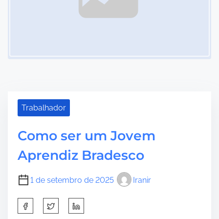
Trabalhador
Como ser um Jovem
Aprendiz Bradesco
1 de setembro de 2025
Iranir
S
h