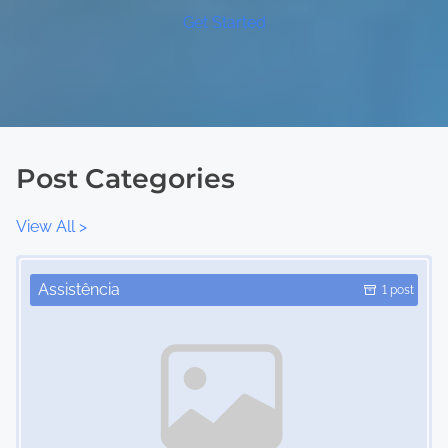
Get Started
Post Categories
View All >
Image Placeholder
Assistência
1 post