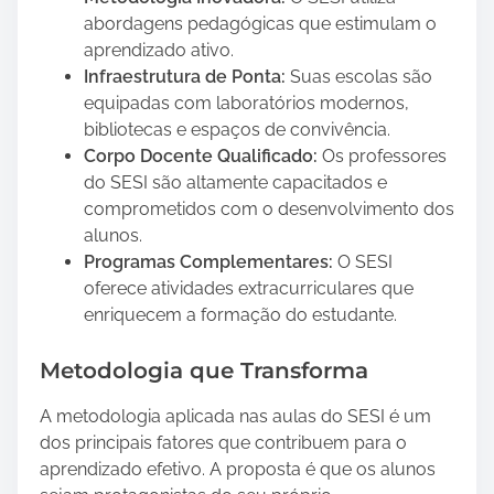
o
abordagens pedagógicas que estimulam o
s
aprendizado ativo.
t
Infraestrutura de Ponta:
Suas escolas são
i
equipadas com laboratórios modernos,
l
bibliotecas e espaços de convivência.
a
Corpo Docente Qualificado:
Os professores
P
do SESI são altamente capacitados e
o
comprometidos com o desenvolvimento dos
d
alunos.
e
Programas Complementares:
O SESI
T
oferece atividades extracurriculares que
r
enriquecem a formação do estudante.
a
n
Metodologia que Transforma
s
f
A metodologia aplicada nas aulas do SESI é um
o
dos principais fatores que contribuem para o
r
aprendizado efetivo. A proposta é que os alunos
m