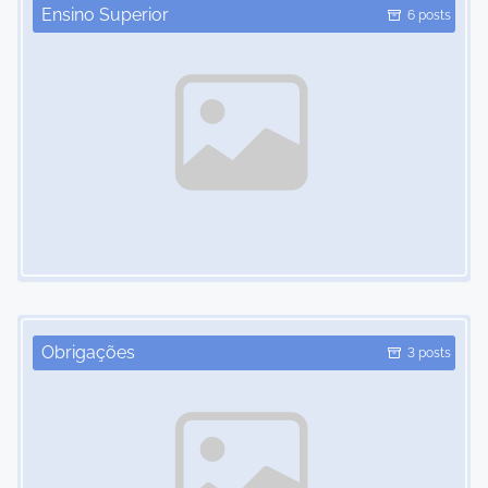
Ensino Superior
6 posts
Image Placeholder
Obrigações
3 posts