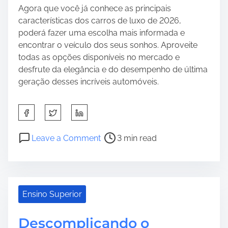
Agora que você já conhece as principais
características dos carros de luxo de 2026,
poderá fazer uma escolha mais informada e
encontrar o veículo dos seus sonhos. Aproveite
todas as opções disponíveis no mercado e
desfrute da elegância e do desempenho de última
geração desses incríveis automóveis.
S
h
a
P
o
Leave a Comment
3 min read
r
o
n
e
s
O
t
t
s
h
r
C
Ensino Superior
i
e
a
s
a
r
p
d
Descomplicando o
r