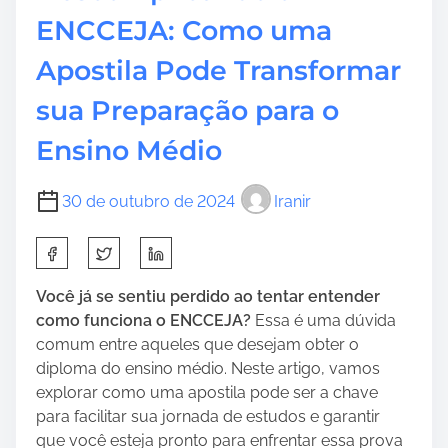
o
t
o
ENCCEJA: Como uma
s
i
s
t
m
d
Apostila Pode Transformar
o
e
e
n
sua Preparação para o
L
:
u
Ensino Médio
x
o
:
30 de outubro de 2024
Iranir
E
l
S
e
h
g
a
Você já se sentiu perdido ao tentar entender
â
r
como funciona o ENCCEJA?
Essa é uma dúvida
n
e
comum entre aqueles que desejam obter o
c
t
diploma do ensino médio. Neste artigo, vamos
i
h
explorar como uma apostila pode ser a chave
a
i
para facilitar sua jornada de estudos e garantir
e
s
que você esteja pronto para enfrentar essa prova